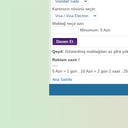
Kartınızın növünü seçin:
Məbləğ neçə azn:
Minumum: 5 Azn
Qeyd:
Göstərilmiş məbləğdən az şifrə yükl
Reklam vaxtı !
----
5 Azn = 1 gün , 10 Azn = 2 gün 2 saat , 25
Ana Səhifə