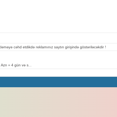
əməyə cəhd etdikdə reklamınız saytın girişində göstəriləcəkdir !
 Azn = 4 gün və s...