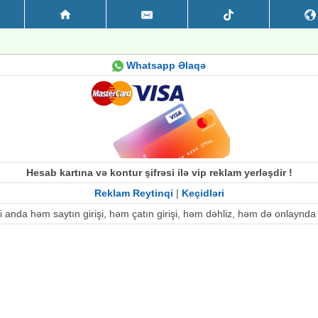
Whatsapp Əlaqə
Hesab kartına və kontur şifrəsi ilə vip reklam yerləşdir !
Reklam Reytinqi
|
Keçidləri
i anda həm saytın girişi, həm çatın girişi, həm dəhliz, həm də onlaynd