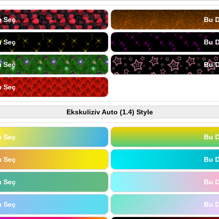
ı Seç
Bu D
ı Seç
Bu D
ı Seç
Bu D
ı Seç
Ekskuliziv Auto (1.4) Style
ı Seç
Bu D
ı Seç
Bu D
ı Seç
Bu D
ı Seç
Bu D