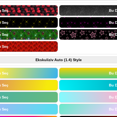
ı Seç
Bu D
ı Seç
Bu D
ı Seç
Bu D
ı Seç
Ekskuliziv Auto (1.4) Style
ı Seç
Bu D
ı Seç
Bu D
ı Seç
Bu D
ı Seç
Bu D