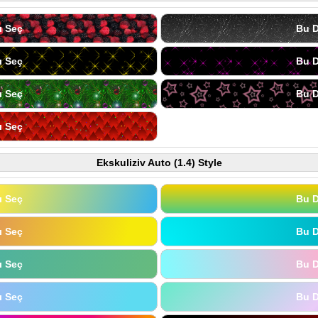
ı Seç
Bu D
ı Seç
Bu D
ı Seç
Bu D
ı Seç
Ekskuliziv Auto (1.4) Style
ı Seç
Bu D
ı Seç
Bu D
ı Seç
Bu D
ı Seç
Bu D