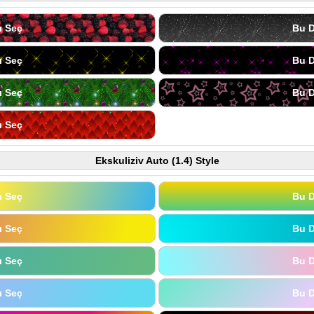
ı Seç
Bu D
ı Seç
Bu D
ı Seç
Bu D
ı Seç
Ekskuliziv Auto (1.4) Style
ı Seç
Bu D
ı Seç
Bu D
ı Seç
Bu D
ı Seç
Bu D