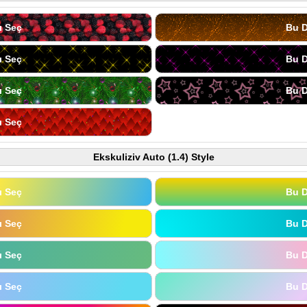
ı Seç
Bu D
ı Seç
Bu D
ı Seç
Bu D
ı Seç
Ekskuliziv Auto (1.4) Style
ı Seç
Bu D
ı Seç
Bu D
ı Seç
Bu D
ı Seç
Bu D