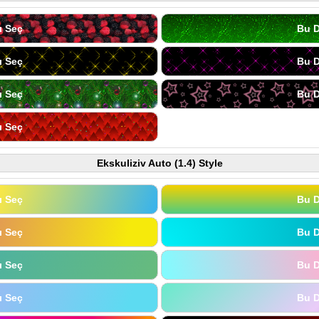
ı Seç
Bu D
ı Seç
Bu D
ı Seç
Bu D
ı Seç
Ekskuliziv Auto (1.4) Style
ı Seç
Bu D
ı Seç
Bu D
ı Seç
Bu D
ı Seç
Bu D