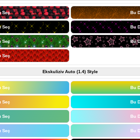
ı Seç
Bu D
ı Seç
Bu D
ı Seç
Bu D
ı Seç
Ekskuliziv Auto (1.4) Style
ı Seç
Bu D
ı Seç
Bu D
ı Seç
Bu D
ı Seç
Bu D