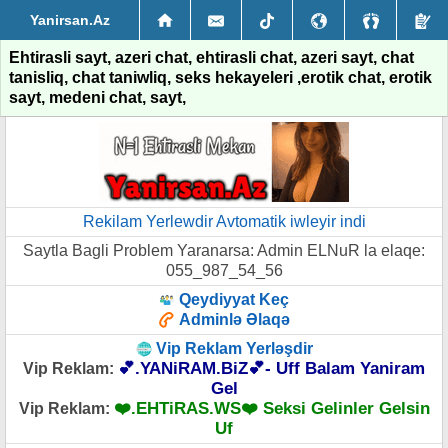
Yanirsan.Az
Ehtirasli sayt, azeri chat, ehtirasli chat, azeri sayt, chat
tanisliq, chat taniwliq, seks hekayeleri ,erotik chat, erotik
sayt, medeni chat, sayt,
Rekilam Yerlewdir Avtomatik iwleyir indi
Saytla Bagli Problem Yaranarsa: Admin ELNuR la elaqe:
055_987_54_56
Qeydiyyat Keç
Adminlə Əlaqə
Vip Reklam Yerləşdir
💕.YANiRAM.BiZ💕- Uff Balam Yaniram
Vip Reklam:
Gel
❤️.EHTiRAS.WS❤️ Seksi Gelinler Gelsin
Vip Reklam:
Uf