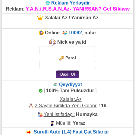
Reklam Yerləşdir
Y.A.N.i.R.S.A.N.Az- YANIRSAN? Gel Sikiww
Reklam:
Xalalar.Az / Yanirsan.Az
Online:
10062
, nəfər
Nick və ya id
Parol
Qeydiyyat
[
100% Tam Pulsuzdur
]
Xalalar.Az
2-Saytın Birlikdə Yeni Gələni:
116
Yeni istifadəçi:
Humayka
Müəllif:
Yeraz
Sürətli Auto (1.4) Fast Çat Sifarişi