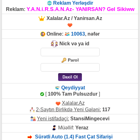
Reklam Yerləşdir
Y.A.N.i.R.S.A.N.Az- YANIRSAN? Gel Sikiww
Reklam:
Xalalar.Az / Yanirsan.Az
Online:
10063
, nəfər
Nick və ya id
Parol
Qeydiyyat
[
100% Tam Pulsuzdur
]
Xalalar.Az
2-Saytın Birlikdə Yeni Gələni:
117
Yeni istifadəçi:
StansiMingecevi
Müəllif:
Yeraz
Sürətli Auto (1.4) Fast Çat Sifarişi