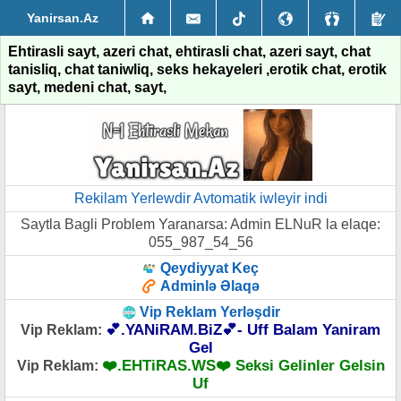
Yanirsan.Az
Ehtirasli sayt, azeri chat, ehtirasli chat, azeri sayt, chat
tanisliq, chat taniwliq, seks hekayeleri ,erotik chat, erotik
sayt, medeni chat, sayt,
Rekilam Yerlewdir Avtomatik iwleyir indi
Saytla Bagli Problem Yaranarsa: Admin ELNuR la elaqe:
055_987_54_56
Qeydiyyat Keç
Adminlə Əlaqə
Vip Reklam Yerləşdir
💕.YANiRAM.BiZ💕- Uff Balam Yaniram
Vip Reklam:
Gel
❤️.EHTiRAS.WS❤️ Seksi Gelinler Gelsin
Vip Reklam:
Uf