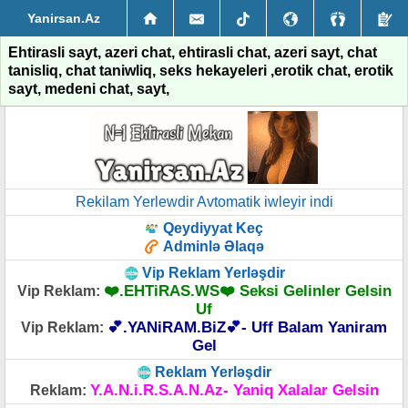
Yanirsan.Az
Ehtirasli sayt, azeri chat, ehtirasli chat, azeri sayt, chat
tanisliq, chat taniwliq, seks hekayeleri ,erotik chat, erotik
sayt, medeni chat, sayt,
Rekilam Yerlewdir Avtomatik iwleyir indi
Qeydiyyat Keç
Adminlə Əlaqə
Vip Reklam Yerləşdir
❤️.EHTiRAS.WS❤️ Seksi Gelinler Gelsin
Vip Reklam:
Uf
💕.YANiRAM.BiZ💕- Uff Balam Yaniram
Vip Reklam:
Gel
Reklam Yerləşdir
Y.A.N.i.R.S.A.N.Az- Yaniq Xalalar Gelsin
Reklam: