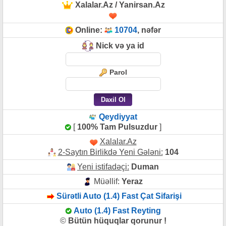
Xalalar.Az / Yanirsan.Az
Online:
10704
, nəfər
Nick və ya id
Parol
Qeydiyyat
[
100% Tam Pulsuzdur
]
Xalalar.Az
2-Saytın Birlikdə Yeni Gələni:
104
Yeni istifadəçi:
Duman
Müəllif:
Yeraz
Sürətli Auto (1.4) Fast Çat Sifarişi
Auto (1.4) Fast Reyting
©
Bütün hüquqlar qorunur !