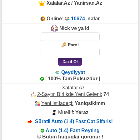
Xalalar.Az / Yanirsan.Az
Online:
10674
, nəfər
Nick və ya id
Parol
Qeydiyyat
[
100% Tam Pulsuzdur
]
Xalalar.Az
2-Saytın Birlikdə Yeni Gələni:
74
Yeni istifadəçi:
Yaniqsikimm
Müəllif:
Yeraz
Sürətli Auto (1.4) Fast Çat Sifarişi
Auto (1.4) Fast Reyting
©
Bütün hüquqlar qorunur !