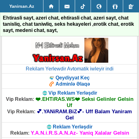
Yanirsan.Az
Ehtirasli sayt, azeri chat, ehtirasli chat, azeri sayt, chat
tanisliq, chat taniwliq, seks hekayeleri ,erotik chat, erotik
sayt, medeni chat, sayt,
Rekilam Yerlewdir Avtomatik iwleyir indi
Qeydiyyat Keç
Adminlə Əlaqə
Vip Reklam Yerləşdir
❤️.EHTiRAS.WS❤️ Seksi Gelinler Gelsin
Vip Reklam:
Uf
💕.YANiRAM.BiZ💕- Uff Balam Yaniram
Vip Reklam:
Gel
Reklam Yerləşdir
Y.A.N.i.R.S.A.N.Az- Yaniq Xalalar Gelsin
Reklam: