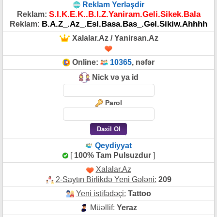
Reklam Yerləşdir
S.I.K.E.K..B.I.Z.Yaniram.Geli.Sikek.Bala
Reklam:
B.A.Z_.Az_.Esl.Basa.Bas_.Gel.Sikiw.Ahhhh
Reklam:
Xalalar.Az / Yanirsan.Az
Online:
10365
, nəfər
Nick və ya id
Parol
Qeydiyyat
[
100% Tam Pulsuzdur
]
Xalalar.Az
2-Saytın Birlikdə Yeni Gələni:
209
Yeni istifadəçi:
Tattoo
Müəllif:
Yeraz