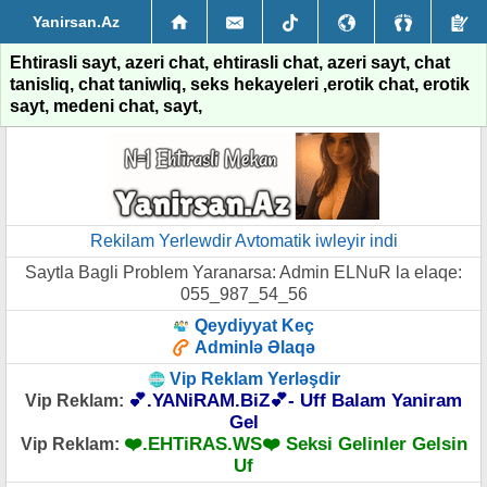
Yanirsan.Az
Ehtirasli sayt, azeri chat, ehtirasli chat, azeri sayt, chat
tanisliq, chat taniwliq, seks hekayeleri ,erotik chat, erotik
sayt, medeni chat, sayt,
Rekilam Yerlewdir Avtomatik iwleyir indi
Saytla Bagli Problem Yaranarsa: Admin ELNuR la elaqe:
055_987_54_56
Qeydiyyat Keç
Adminlə Əlaqə
Vip Reklam Yerləşdir
💕.YANiRAM.BiZ💕- Uff Balam Yaniram
Vip Reklam:
Gel
❤️.EHTiRAS.WS❤️ Seksi Gelinler Gelsin
Vip Reklam:
Uf