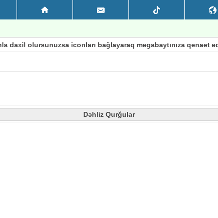
nla daxil olursunuzsa iconları bağlayaraq megabaytınıza qənaət edə
Dəhliz Qurğular