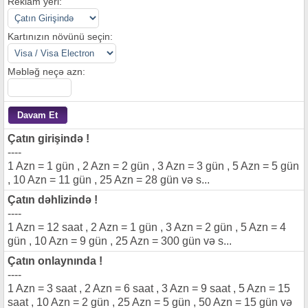
Reklam yeri:
Kartınızın növünü seçin:
Məbləğ neçə azn:
Çatın girişində !
----
1 Azn = 1 gün , 2 Azn = 2 gün , 3 Azn = 3 gün , 5 Azn = 5 gün
, 10 Azn = 11 gün , 25 Azn = 28 gün və s...
Çatın dəhlizində !
----
1 Azn = 12 saat , 2 Azn = 1 gün , 3 Azn = 2 gün , 5 Azn = 4
gün , 10 Azn = 9 gün , 25 Azn = 300 gün və s...
Çatın onlaynında !
----
1 Azn = 3 saat , 2 Azn = 6 saat , 3 Azn = 9 saat , 5 Azn = 15
saat , 10 Azn = 2 gün , 25 Azn = 5 gün , 50 Azn = 15 gün və