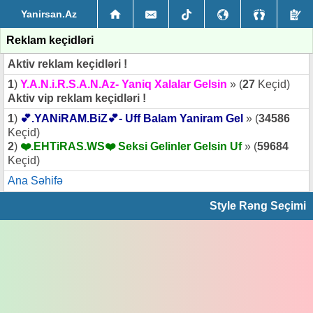
Yanirsan.Az
Reklam keçidləri
Aktiv reklam keçidləri !
1
)
Y.A.N.i.R.S.A.N.Az- Yaniq Xalalar Gelsin
» (
27
Keçid)
Aktiv vip reklam keçidləri !
1
)
💕.YANiRAM.BiZ💕- Uff Balam Yaniram Gel
» (
34586
Keçid)
2
)
❤️.EHTiRAS.WS❤️ Seksi Gelinler Gelsin Uf
» (
59684
Keçid)
Ana Səhifə
Style Rəng Seçimi